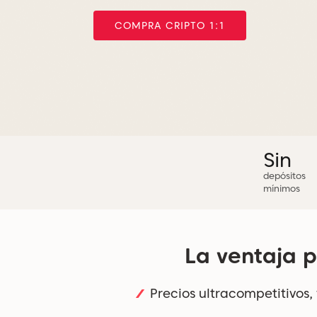
Únete a la
comunidad de Axi Select
ÚNETE AHORA
Sin
depósitos
mínimos
La ventaja p
Precios ultracompetitivos,