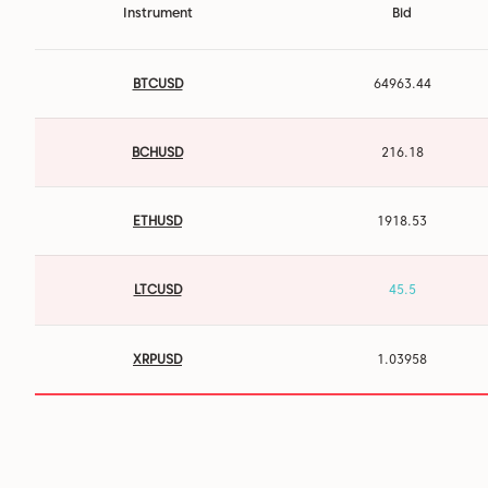
Instrument
Bid
BTCUSD
64963.45
BCHUSD
216.18
ETHUSD
1918.53
LTCUSD
45.49
XRPUSD
1.03958