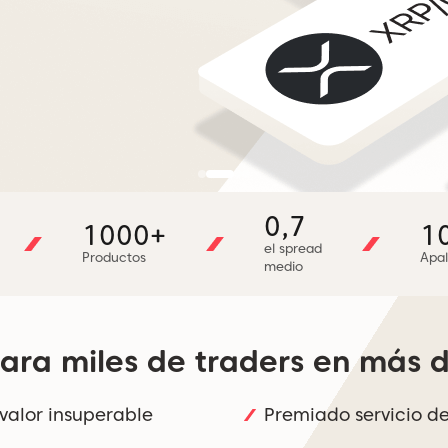
0,7
1000+
1
el spread
Productos
Apa
medio
ara miles de traders en más 
 valor insuperable
Premiado servicio de