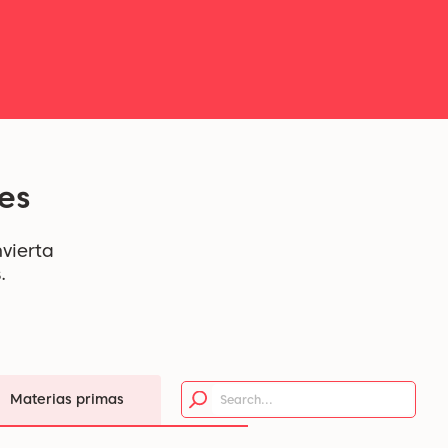
es
nvierta
s.
Materias primas