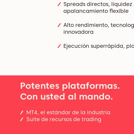
Spreads directos, liquidez
apalancamiento flexible
Alto rendimiento, tecnolog
innovadora
Ejecución superrápida, pl
Potentes plataformas.
Con usted al mando.
MT4, el estándar de la industria
Suite de recursos de trading