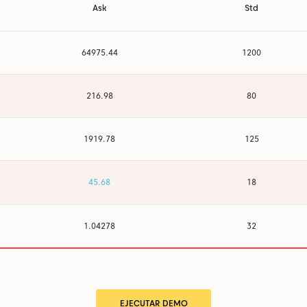
Ask
Std
64975.45
1200
216.98
80
1919.78
125
45.67
18
1.04278
32
EJECUTAR DEMO