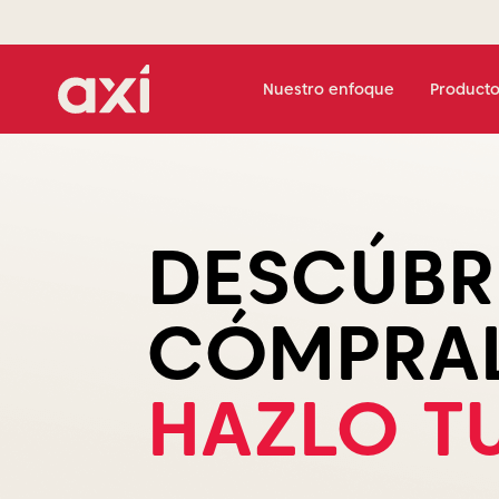
Nuestro enfoque
Producto
Opera con f
de hasta
$1 
dólares
esta
Axi ha lanzado un programa de asignación
de capital sin tarifas de registro ni tarifas
mensuales. 100% GRATIS