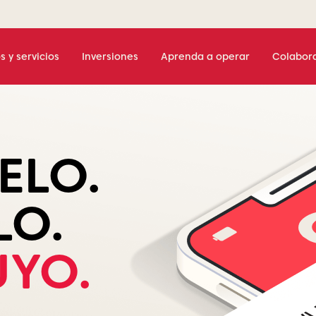
s y servicios
Inversiones
Aprenda a operar
Colabor
ondos de Axi
millón de
dounidenses