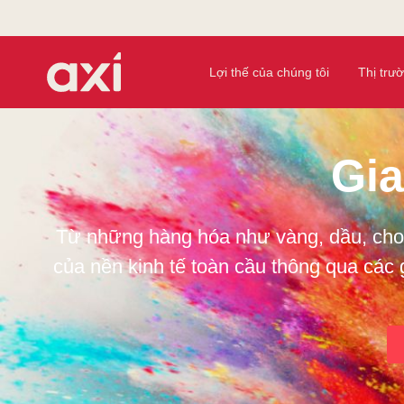
Lợi thế của chúng tôi
Thị trư
Gia
Từ những hàng hóa như vàng, dầu, cho đ
của nền kinh tế toàn cầu thông qua các 