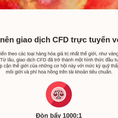
 nên giao dịch CFD trực tuyến v
iển theo các loại hàng hóa giá trị nhất thế giới, như vàn
 Từ lâu, giao dịch CFD đã trở thành một hình thức đầu t
iếp cận thế giới của những cơ hội này với mức ký quỹ th
môi giới và phí hoa hồng trên tài khoản tiêu chuẩn.
Đòn bẩy 1000:1