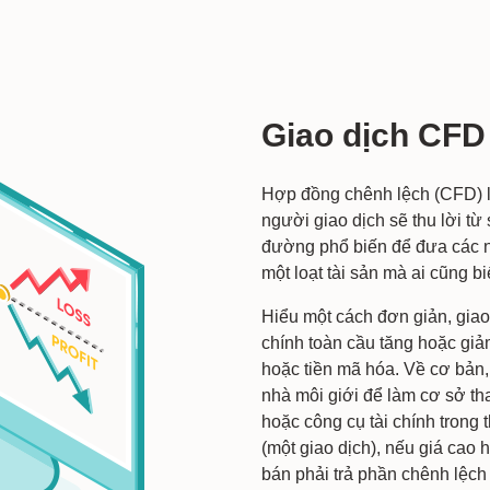
Giao dịch CFD 
Hợp đồng chênh lệch (CFD) là
người giao dịch sẽ thu lời t
đường phổ biến để đưa các nhà
một loạt tài sản mà ai cũng bi
Hiểu một cách đơn giản, giao 
chính toàn cầu tăng hoặc giả
hoặc tiền mã hóa. Về cơ bản,
nhà môi giới để làm cơ sở tha
hoặc công cụ tài chính trong
(một giao dịch), nếu giá cao 
bán phải trả phần chênh lệch