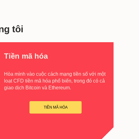
g tôi
Tiền mã hóa
Hòa mình vào cuộc cách mạng tiền số với một
loạt CFD tiền mã hóa phổ biến, trong đó có cả
giao dịch Bitcoin và Ethereum.
TIỀN MÃ HÓA