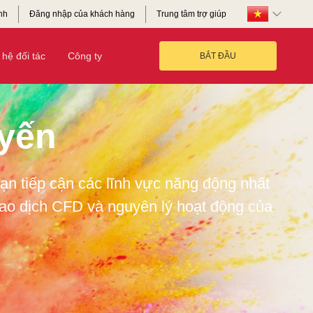
nh
Đăng nhập của khách hàng
Trung tâm trợ giúp
hệ đối tác
Công ty
BẮT ĐẦU
uyến
ạn tiếp cận các lĩnh vực năng động nhất
giao dịch CFD và nguyên lý hoạt động của