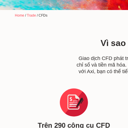
Home
/
Trade
/
CFDs
Vì sao
Giao dịch CFD phát tr
chỉ số và tiền mã hóa.
với Axi, bạn có thể t
Trên 290 công cụ CFD