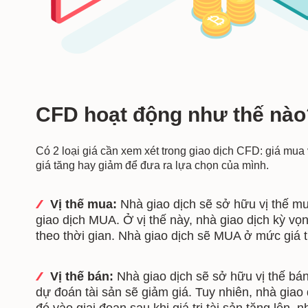
CFD hoạt động như thế nào
Có 2 loại giá cần xem xét trong giao dịch CFD: giá mua
giá tăng hay giảm để đưa ra lựa chọn của mình.
Vị thế mua:
Nhà giao dịch sẽ sở hữu vị thế mu
giao dịch MUA. Ở vị thế này, nhà giao dịch kỳ vọng
theo thời gian. Nhà giao dịch sẽ MUA ở mức giá t
Vị thế bán:
Nhà giao dịch sẽ sở hữu vị thế bán
dự đoán tài sản sẽ giảm giá. Tuy nhiên, nhà giao