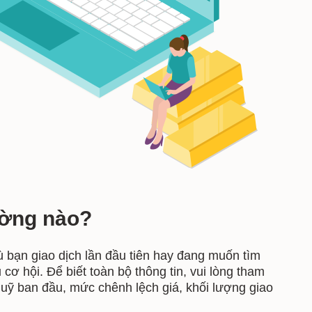
ường nào?
ù bạn giao dịch lần đầu tiên hay đang muốn tìm
ơ hội. Để biết toàn bộ thông tin, vui lòng tham
 quỹ ban đầu, mức chênh lệch giá, khối lượng giao