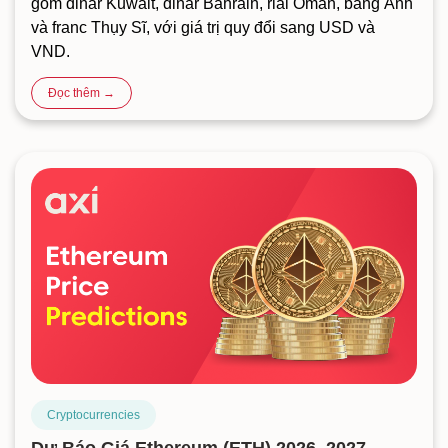
gồm dinar Kuwait, dinar Bahrain, rial Oman, bảng Anh
và franc Thụy Sĩ, với giá trị quy đổi sang USD và
VND.
Đọc thêm →
Cryptocurrencies
Dự Báo Giá Ethereum (ETH) 2026, 2027,