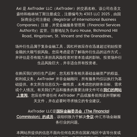
Axi 是 AxiTrader LLC（AxiTrader）的交易名称。该公司在圣文
森特和格林纳丁斯注册成立，注册编号为 4303 LLC 2025，由国
际商业公司注册处（Registrar of International Business
Companies）注册，并受金融服务管理局（Financial Services
Authority）监管。注册地址为 Euro House, Richmond Hill
Road, Kingstown, St. Vincent and the Grenadines。
场外衍生品属于复杂金融工具，因杠杆效应存在迅速超过初始投资
金额的大额亏损风险。您应考虑是否了解场外衍生品的运作方式，
并评估是否有能力承担高风险投资对资本造成的影响。投资场外衍
生品风险巨大，并非适合所有投资者。
在购买我们的衍生产品时，您无权享有相关基础金融资产的权益、
权利或义务。AxiTrader 并非金融顾问，所有服务均仅以执行为基
础提供。本文所含信息仅为一般性质，未考虑您的财务目标、需求
或个人情况。有关我们产品和服务的重要法律文件可在
我们的网站
上查阅
。您应在申请任何 AxiTrader 产品或服务前阅读并理解相
关文件，并在必要时寻求独立的专业建议。
AxiTrader LLC是
国际金融委员会（The Financial
Commission）的成员
，该组织致力于解决
争议
-外汇市场金融服
务行业的问题。
本网站所提供的信息不面向任何在其所在国家/地区中该等分发或