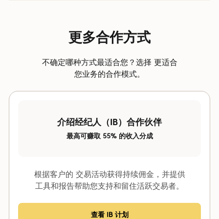
获得的潜在收益。
荐。
Axi 推荐客户。
解更多详情，请
联系您的客户经理
。
要获得
CPA/佣金
，您的客户需要达到
40 万标准交易量
。达
可以使用自己的营销方式向
到该标准后，您即可开始赚取佣金。如需了解更多详情，请
Axi 推荐客户。
更多合作方式
联系您的客户经理
。
Master Affiliate 可以从其
Sub-Affiliate 的收益中赚取
不确定哪种方式最适合您？选择 更适合
佣金。
您业务的合作模式。
介绍经纪人（IB）合作伙伴
最高可赚取 55% 的收入分成
根据客户的 交易活动获得持续佣金，并提供
工具和报告帮助您支持和留住活跃交易者。
查看 IB 计划