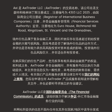
Axi 是 AxiTrader LLC（AxiTrader）的交易名称。该公司在圣文
森特和格林纳丁斯注册成立，注册编号为 4303 LLC 2025，由国
际商业公司注册处（Registrar of International Business
Companies）注册，并受金融服务管理局（Financial Services
Authority）监管。注册地址为 Euro House, Richmond Hill
Road, Kingstown, St. Vincent and the Grenadines。
场外衍生品属于复杂金融工具，因杠杆效应存在迅速超过初始投资
金额的大额亏损风险。您应考虑是否了解场外衍生品的运作方式，
并评估是否有能力承担高风险投资对资本造成的影响。投资场外衍
生品风险巨大，并非适合所有投资者。
在购买我们的衍生产品时，您无权享有相关基础金融资产的权益、
权利或义务。AxiTrader 并非金融顾问，所有服务均仅以执行为基
础提供。本文所含信息仅为一般性质，未考虑您的财务目标、需求
或个人情况。有关我们产品和服务的重要法律文件可在
我们的网站
上查阅
。您应在申请任何 AxiTrader 产品或服务前阅读并理解相
关文件，并在必要时寻求独立的专业建议。
AxiTrader LLC是
国际金融委员会（The Financial
Commission）的成员
，该组织致力于解决
争议
-外汇市场金融服
务行业的问题。
本网站所提供的信息不面向任何在其所在国家/地区中该等分发或