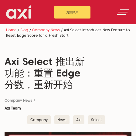
真实账户
Home
/
Blog
/
Company News
/
Axi Select Introduces New Feature to
Reset Edge Score for a Fresh Start
Axi Select 推出新
功能：重置 Edge
分数，重新开始
Company News
/
Axi Team
Company
News
Axi
Select