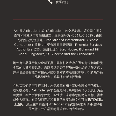
联系我们
Axi 是 AxiTrader LLC（AxiTrader）的交易名称。该公司在圣文
森特和格林纳丁斯注册成立，注册编号为 4303 LLC 2025，由国
际商业公司注册处（Registrar of International Business
Companies）注册，并受金融服务管理局（Financial Services
Authority）监管。注册地址为 Euro House, Richmond Hill
Road, Kingstown, St. Vincent and the Grenadines。
场外衍生品属于复杂金融工具，因杠杆效应存在迅速超过初始投资
金额的大额亏损风险。您应考虑是否了解场外衍生品的运作方式，
并评估是否有能力承担高风险投资对资本造成的影响。投资场外衍
生品风险巨大，并非适合所有投资者。
在购买我们的衍生产品时，您无权享有相关基础金融资产的权益、
权利或义务。AxiTrader 并非金融顾问，所有服务均仅以执行为基
础提供。本文所含信息仅为一般性质，未考虑您的财务目标、需求
或个人情况。有关我们产品和服务的重要法律文件可在
我们的网站
上查阅
。您应在申请任何 AxiTrader 产品或服务前阅读并理解相
关文件，并在必要时寻求独立的专业建议。