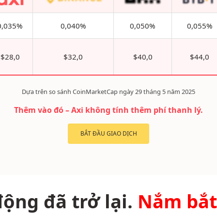
0,035%
0,040%
0,050%
0,055%
$28,0
$32,0
$40,0
$44,0
Dựa trên so sánh CoinMarketCap ngày 29 tháng 5 năm 2025
Thêm vào đó – Axi không tính thêm phí thanh lý.
BẮT ĐẦU GIAO DỊCH
động đã trở lại.
Nắm bắt