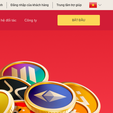
nh
Đăng nhập của khách hàng
Trung tâm trợ giúp
hệ đối tác
Công ty
BẮT ĐẦU