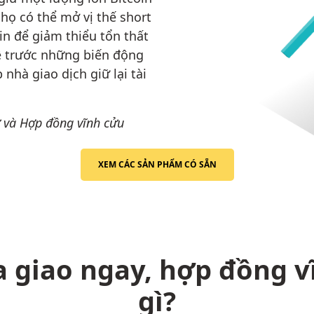
họ có thể mở vị thế short
in để giảm thiểu tổn thất
ệ trước những biến động
 nhà giao dịch giữ lại tài
ử và Hợp đồng vĩnh cửu
XEM CÁC SẢN PHẨM CÓ SẴN
a giao ngay, hợp đồng v
gì?