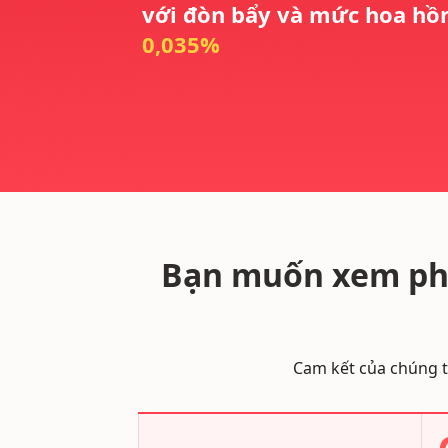
với đòn bẩy và mức hoa hồ
0,035%
Bạn muốn xem phí
Cam kết của chúng tô