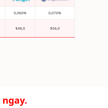
0,060%
0,070%
$48,0
$56,0
 ngay.