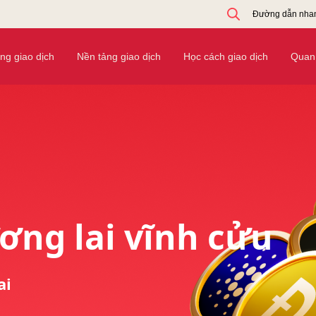
Đường dẫn nha
ờng giao dịch
Nền tảng giao dịch
Học cách giao dịch
Quan 
ơng lai vĩnh cửu
ai