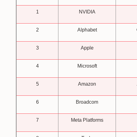
1
NVIDIA
2
Alphabet
3
Apple
4
Microsoft
5
Amazon
6
Broadcom
7
Meta Platforms