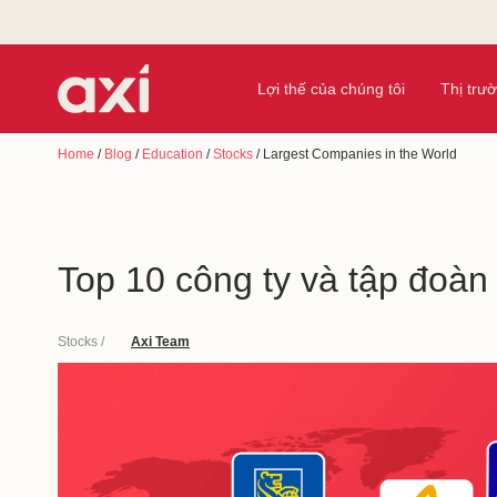
Lợi thế của chúng tôi
Thị trư
Home
/
Blog
/
Education
/
Stocks
/
Largest Companies in the World
Top 10 công ty và tập đoàn
Stocks
/
Axi Team