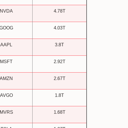
NVDA
4.78T
GOOG
4.03T
AAPL
3.8T
MSFT
2.92T
AMZN
2.67T
AVGO
1.8T
MVRS
1.68T