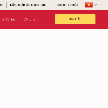
nh
Đăng nhập của khách hàng
Trung tâm trợ giúp
hệ đối tác
Công ty
BẮT ĐẦU