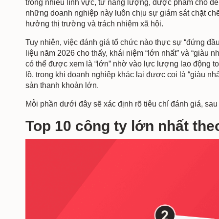
trong nhiều lĩnh vực, từ năng lượng, dược phẩm cho đ
những doanh nghiệp này luôn chịu sự giám sát chặt chẽ t
hưởng thị trường và trách nhiệm xã hội.
Tuy nhiên, việc đánh giá tổ chức nào thực sự “đứng đầu
liệu năm 2026 cho thấy, khái niệm “lớn nhất” và “giàu 
có thể được xem là “lớn” nhờ vào lực lượng lao động t
lồ, trong khi doanh nghiệp khác lại được coi là “giàu nh
sản thanh khoản lớn.
Mỗi phần dưới đây sẽ xác định rõ tiêu chí đánh giá, s
Top 10 công ty lớn nhất the