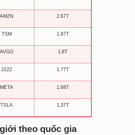
AMZN
2.67T
TSM
1.97T
AVGO
1.8T
2222
1.77T
META
1.68T
TSLA
1.37T
 giới theo quốc gia