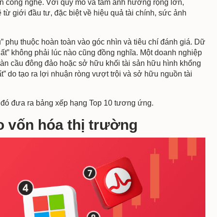
ến công nghệ. Với quy mô và tầm ảnh hưởng rộng lớn,
ừ giới đầu tư, đặc biệt về hiệu quả tài chính, sức ảnh
” phụ thuộc hoàn toàn vào góc nhìn và tiêu chí đánh giá. Dữ
nhất” không phải lúc nào cũng đồng nghĩa. Một doanh nghiệp
oàn cầu đông đảo hoặc sở hữu khối tài sản hữu hình khổng
ất” do tạo ra lợi nhuận ròng vượt trội và sở hữu nguồn tài
au đó đưa ra bảng xếp hạng Top 10 tương ứng.
o vốn hóa thị trường