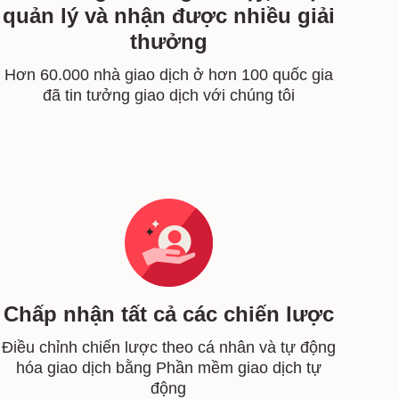
quản lý và nhận được nhiều giải
thưởng
Hơn 60.000 nhà giao dịch ở hơn 100 quốc gia
đã tin tưởng giao dịch với chúng tôi
Chấp nhận tất cả các chiến lược
Điều chỉnh chiến lược theo cá nhân và tự động
hóa giao dịch bằng Phần mềm giao dịch tự
động