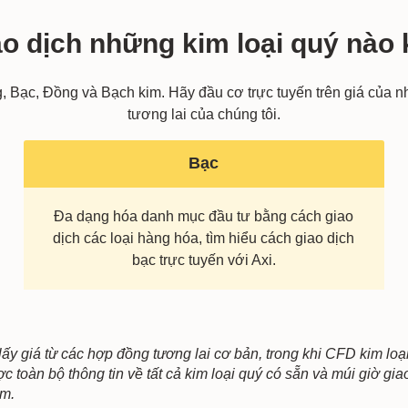
ao dịch những kim loại quý nào
, Bạc, Đồng và Bạch kim. Hãy đầu cơ trực tuyến trên giá của 
tương lai của chúng tôi.
Bạc
Đa dạng hóa danh mục đầu tư bằng cách giao
dịch các loại hàng hóa, tìm hiểu cách giao dịch
bạc trực tuyến với Axi.
y giá từ các hợp đồng tương lai cơ bản, trong khi CFD kim loại 
toàn bộ thông tin về tất cả kim loại quý có sẵn và múi giờ giao
ẩm.