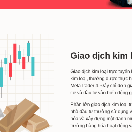
Giao dịch kim l
Giao dịch kim loại trực tuyến
kim loại, thường được thực h
MetaTrader 4. Đây chỉ đơn g
cơ và đầu tư vào biến động gi
Phần lớn giao dịch kim loại t
nhà đầu tư thường sử dụng và
hóa và xây dựng một danh mục
trường hàng hóa hoạt động và