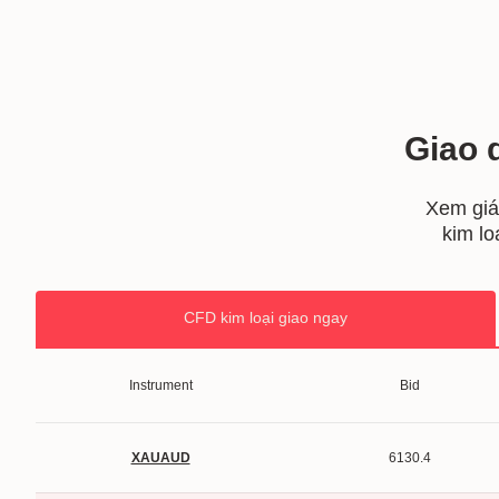
Giao 
Xem giá
kim lo
CFD kim loại giao ngay
Instrument
Bid
XAUAUD
6130.25