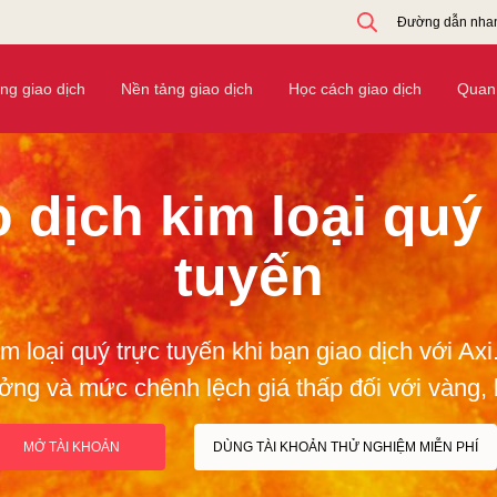
Đường dẫn nha
ờng giao dịch
Nền tảng giao dịch
Học cách giao dịch
Quan 
 dịch kim loại quý
tuyến
loại quý trực tuyến khi bạn giao dịch với Axi
ưởng và mức chênh lệch giá thấp đối với vàng, b
MỞ TÀI KHOẢN
DÙNG TÀI KHOẢN THỬ NGHIỆM MIỄN PHÍ