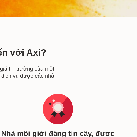
ến với Axi?
 giá thị trường của một
t dịch vụ được các nhà
Nhà môi giới đáng tin cậy, được