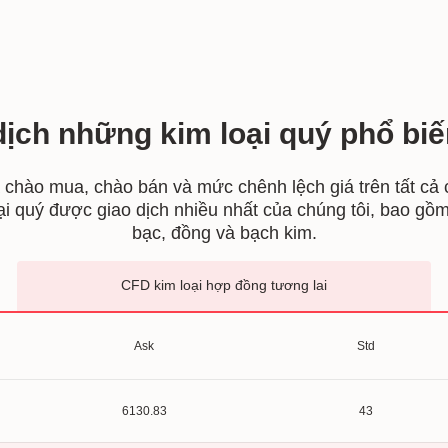
dịch những kim loại quý phổ biế
 chào mua, chào bán và mức chênh lệch giá trên tất cả
ại quý được giao dịch nhiều nhất của chúng tôi, bao gồ
bạc, đồng và bạch kim.
CFD kim loại hợp đồng tương lai
Ask
Std
6130.68
43