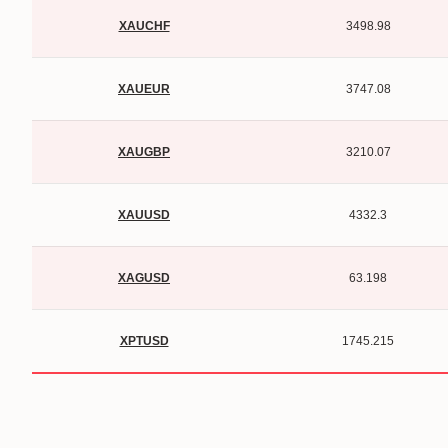
XAUCHF
3498.89
XAUEUR
3747
XAUGBP
3210
XAUUSD
4332.19
XAGUSD
63.197
XPTUSD
1745.225