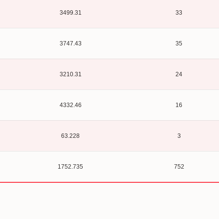
3499.27
38
3747.35
35
3210.24
24
4332.35
16
63.227
3
1752.725
750