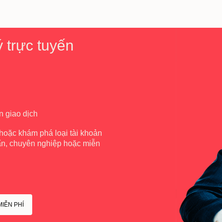
ý trực tuyến
n giao dịch
 hoặc khám phá loại tài khoản
uẩn, chuyên nghiệp hoặc miễn
IỄN PHÍ