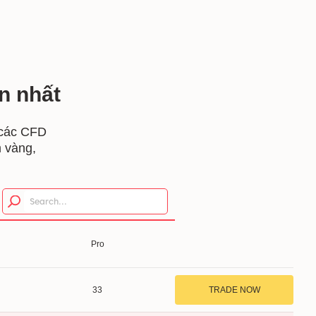
n nhất
 các CFD
m vàng,
Pro
33
TRADE NOW