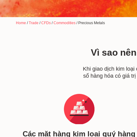
Home
/
Trade
/
CFDs
/
Commodities
/
Precious Metals
Vì sao nên
Khi giao dịch kim loại
số hàng hóa có giá tr
Các mặt hàng kim loại quý hàng